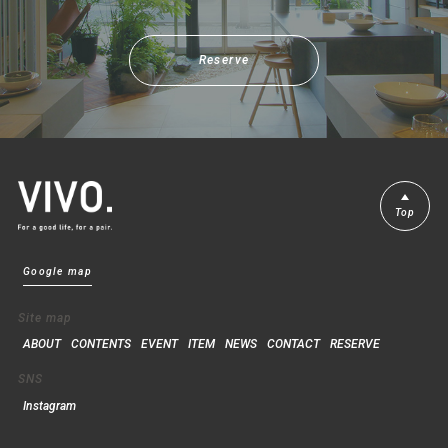
Reserve
Top
Google map
Site map
ABOUT
CONTENTS
EVENT
ITEM
NEWS
CONTACT
RESERVE
SNS
Instagram