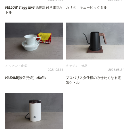
FELLOW Stagg EKG 温度計付き電気ケ
カリタ キュービックミル
トル
キッチン・食品
キッチン・食品
2021.08.31
2021.08.21
HASAMI(波佐見焼）×Kalita
プロバリスタ仕様のみせたくなる電
気ケトル