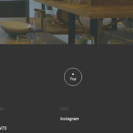
Top
ap
SNS
Instagram
NTS