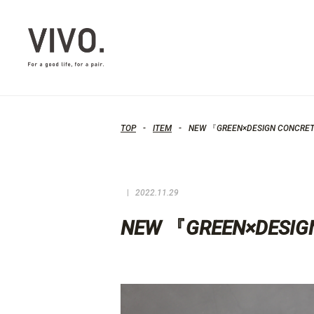
TOP
ITEM
NEW 『GREEN×DESIGN CONC
2022.11.29
NEW 『GREEN×DES