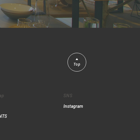
Top
ap
SNS
Instagram
NTS