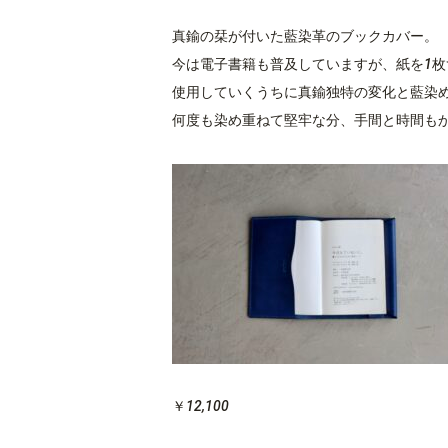
真鍮の栞が付いた藍染革のブックカバー。
今は電子書籍も普及していますが、紙を1
使用していくうちに真鍮独特の変化と藍染
何度も染め重ねて堅牢な分、手間と時間も
￥12,100