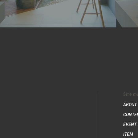
Site m
ABOUT
CONTE
EVENT
ITEM