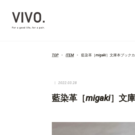
TOP
ITEM
藍染革［migaki］文庫本ブック
2022.03.28
藍染革［migaki］