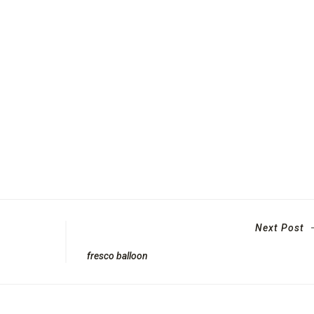
Next Post
fresco balloon